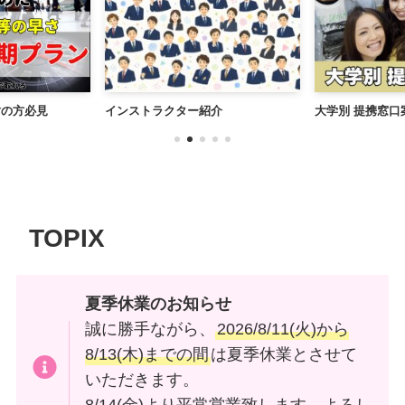
討の方必見
インストラクター紹介
大学別 提携窓口
TOPIX
夏季休業のお知らせ
誠に勝手ながら、
2026/8/11(火)から
8/13(木)までの間
は夏季休業とさせて
いただきます。